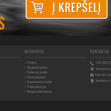
NUORODOS
KONTAKTAI
Paskyra
+370 (687) 
Užsakymų istorija
Savanorių pr.
Patikusios prekės
Kaip mus ras
Dovanų kuponai
Kontaktai ir r
Konvertavimo įrankis
Prekių katalogai
Renginių kalendorius