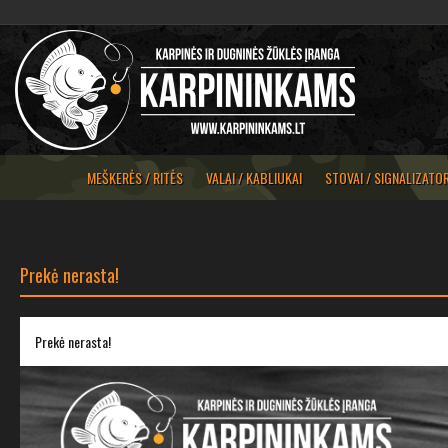
MEŠKERĖS / RITĖS
VALAI / KABLIUKAI
STOVAI / SIGNALIZATOR
Prekė nerasta!
Prekė nerasta!