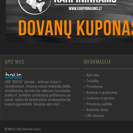
APIE MUS
INFORMACIJA
Apie mus
Taisyklės
UAB "BOILIS" įkūrėjai - aistringi žvejai ir
stovyklautojai. Svajonę sukurti kokybiškų žūklės,
Pristatymas
stovyklavimo, turizmo bei aktyvaus laisvalaikio
Keitimas ir grąžinimas
prekių el. prekybos parduotuvę gvildenome jau
Lojalumo programa
seniai, tačiau tik šiemet pilnai susikaupėme šią
Privatumo politika
svajonę įgyvendinti.
Daugiau apie mus...
Autorinės teisės
LKA rėmimas
©
BOILIS, UAB
.
Autorinės teisės
.