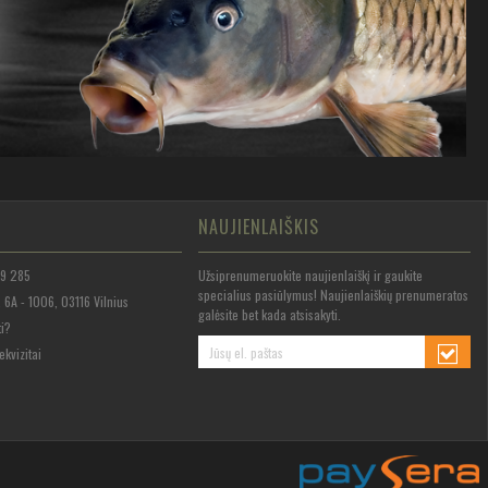
NAUJIENLAIŠKIS
Užsiprenumeruokite naujienlaiškį ir gaukite
59 285
specialius pasiūlymus! Naujienlaiškių prenumeratos
 6A - 1006, 03116 Vilnius
galėsite bet kada atsisakyti.
ti?
ekvizitai