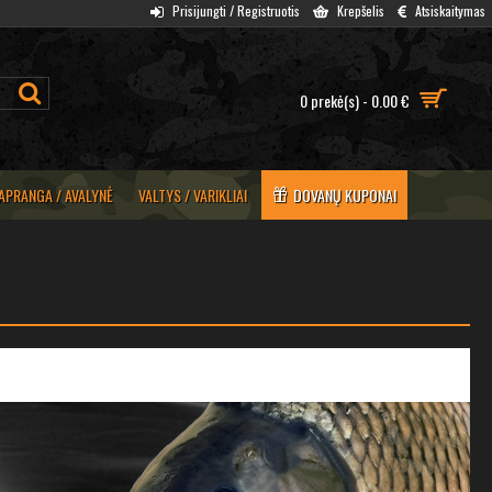
Prisijungti / Registruotis
Krepšelis
Atsiskaitymas
0 prekė(s) - 0.00 €
APRANGA / AVALYNĖ
VALTYS / VARIKLIAI
DOVANŲ KUPONAI