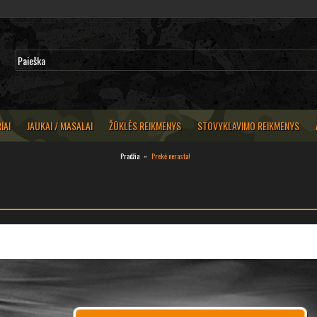
IAI
JAUKAI / MASALAI
ŽŪKLĖS REIKMENYS
STOVYKLAVIMO REIKMENYS
Pradžia
Prekė nerasta!