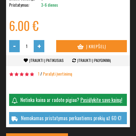
Pristatymas:
3-6 dienos
6.00 €
-
+
Į KREPŠELĮ
ĮTRAUKTI Į PATIKUSIAS
ĮTRAUKTI Į PALYGINIMĄ
1
/
Parašyti įvertinimą
Netinka kaina ar radote pigiau?
Pasiūlykite savo kainą!
Nemokamas pristatymas perkantiems prekių už 60 €!