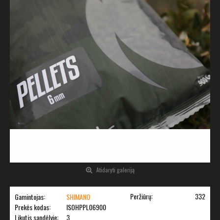
Atidaryti galeriją
Peržiūrų:
332
Gamintojas:
SHIMANO
Prekės kodas:
ISOHPPL06900
Likutis sandėlyje:
3