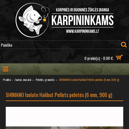
0 prekė(s) - 0.00 €
Pradžia
Jaukai, masalai
Peletės, granulės
SHIMANO Isolate Halibut Pellets peletės (6 mm, 900 g)
SHIMANO Isolate Halibut Pellets peletės (6 mm, 900 g)