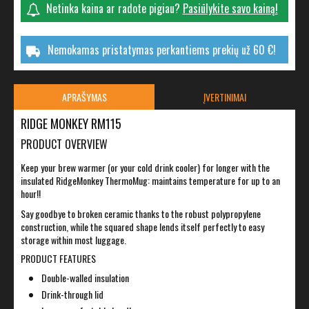
Netinka kaina ar radote pigiau?
Pasiūlykite savo kainą!
Nemokamas pristatymas perkantiems prekių už 60 €!
APRAŠYMAS
ĮVERTINIMAI
RIDGE MONKEY RM115
PRODUCT OVERVIEW
Keep your brew warmer (or your cold drink cooler) for longer with the
insulated RidgeMonkey ThermoMug: maintains temperature for up to an
hour!!
Say goodbye to broken ceramic thanks to the robust polypropylene
construction, while the squared shape lends itself perfectly to easy
storage within most luggage.
PRODUCT FEATURES
Double-walled insulation
Drink-through lid