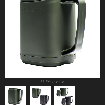
Atidaryti galeriją