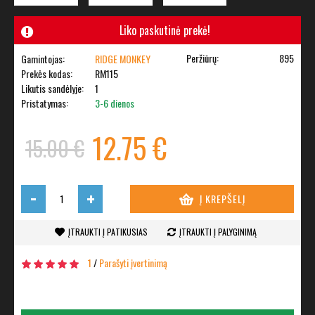
Liko paskutinė prekė!
Peržiūrų:
895
Gamintojas:
RIDGE MONKEY
Prekės kodas:
RM115
Likutis sandėlyje:
1
Pristatymas:
3-6 dienos
12.75 €
15.00 €
-
+
Į KREPŠELĮ
ĮTRAUKTI Į PATIKUSIAS
ĮTRAUKTI Į PALYGINIMĄ
1
/
Parašyti įvertinimą