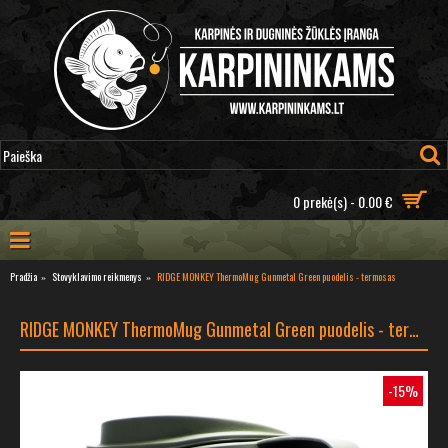
0 prekė(s) - 0.00 €
Pradžia
Stovyklavimo reikmenys
RIDGE MONKEY ThermoMug Gunmetal Green puodelis - termosas
RIDGE MONKEY ThermoMug Gunmetal Green puodelis - termosas
-15%