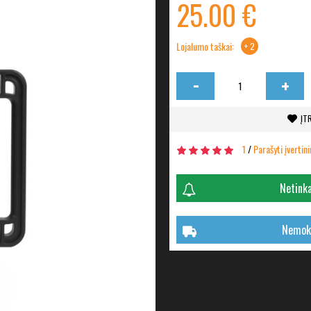
25.00 €
Lojalumo taškai:
+ 2
-
+
ĮT
1
/
Parašyti įvertin
Netinka
Nemoka