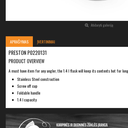
Atidaryti galeriją
APRAŠYMAS
ĮVERTINIMAI
PRESTON P0220131
PRODUCT OVERVIEW
A must have item for any angler, the 1.4 l flask will keep its contents hot for l
Stainless Steel construction
Screw off cup
Foldable handle
1.4 l capacity