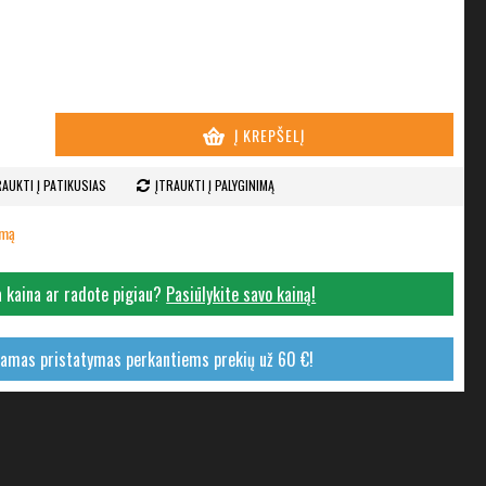
Į KREPŠELĮ
RAUKTI Į PATIKUSIAS
ĮTRAUKTI Į PALYGINIMĄ
imą
 kaina ar radote pigiau?
Pasiūlykite savo kainą!
mas pristatymas perkantiems prekių už 60 €!