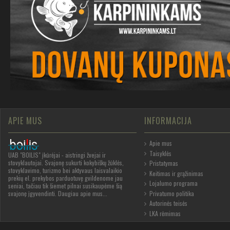
APIE MUS
INFORMACIJA
Apie mus
Taisyklės
UAB "BOILIS" įkūrėjai - aistringi žvejai ir
stovyklautojai. Svajonę sukurti kokybiškų žūklės,
Pristatymas
stovyklavimo, turizmo bei aktyvaus laisvalaikio
Keitimas ir grąžinimas
prekių el. prekybos parduotuvę gvildenome jau
Lojalumo programa
seniai, tačiau tik šiemet pilnai susikaupėme šią
Privatumo politika
svajonę įgyvendinti.
Daugiau apie mus...
Autorinės teisės
LKA rėmimas