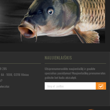
NAUJIENLAIŠKIS
Užsiprenumeruokite naujienlaiškį ir gaukite
59 285
specialius pasiūlymus! Naujienlaiškių prenumeratos
 6A - 1006, 03116 Vilnius
galėsite bet kada atsisakyti.
ti?
ekvizitai