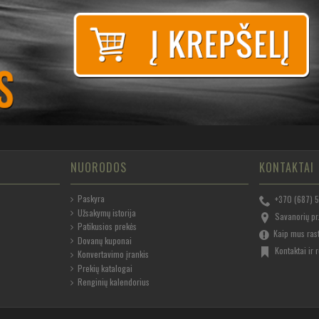
NUORODOS
KONTAKTAI
Paskyra
+370 (687) 
Užsakymų istorija
Savanorių pr.
Patikusios prekės
Kaip mus ras
Dovanų kuponai
Kontaktai ir r
Konvertavimo įrankis
Prekių katalogai
Renginių kalendorius