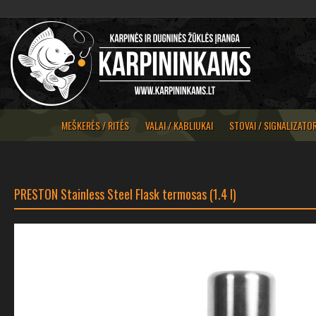
MEŠKERĖS / RITĖS
VALAI / KABLIUKAI
STOVAI / SIGNALIZATOR
PRESTON Stainless Steel Flask termosas (1.4 l)