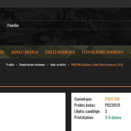
IAI
JAUKAI / MASALAI
ŽŪKLĖS REIKMENYS
STOVYKLAVIMO REIKMENYS
Pradžia
Stovyklavimo reikmenys
Indai, viryklės
PRESTON Stainless Steel Flask termosas (1.4 l)
Gamintojas:
PRESTON
Prekės kodas:
P0220131
Likutis sandėlyje:
3
Pristatymas:
3-6 dienos