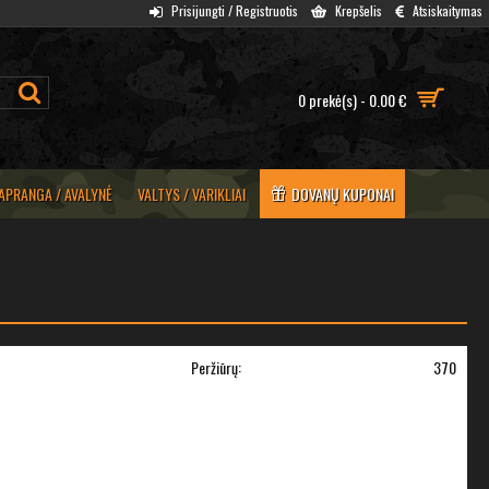
Prisijungti / Registruotis
Krepšelis
Atsiskaitymas
0 prekė(s) - 0.00 €
APRANGA / AVALYNĖ
VALTYS / VARIKLIAI
DOVANŲ KUPONAI
Peržiūrų:
370