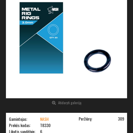
Atidaryti galeriją
Peržiūrų:
309
Gamintojas:
NASH
Prekės kodas:
T8330
Likutis sandėlyje:
6