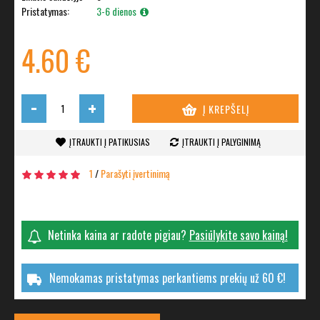
Pristatymas:
3-6 dienos
4.60 €
-
+
Į KREPŠELĮ
ĮTRAUKTI Į PATIKUSIAS
ĮTRAUKTI Į PALYGINIMĄ
1
/
Parašyti įvertinimą
Netinka kaina ar radote pigiau?
Pasiūlykite savo kainą!
Nemokamas pristatymas perkantiems prekių už 60 €!