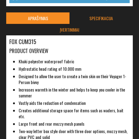
APRAŠYMAS
SPECIFIKACIJA
ĮVERTINIMAI
FOX CUM315
PRODUCT OVERVIEW
Khaki polyester waterproof fabric
Hydrostatic head rating of 10.000 mm
Designed to allow the user to create a twin skin on their Voyager 1-
Person bivvy
Increases warmth in the winter and helps to keep you cooler in the
summer
Vastly aids the reduction of condensation
Creates additional storage space for items such as waders, bait
etc.
Large front and rear mozzy mesh panels
Two-way letter box style door with three door options, mozzy mesh,
clear PVC and solid