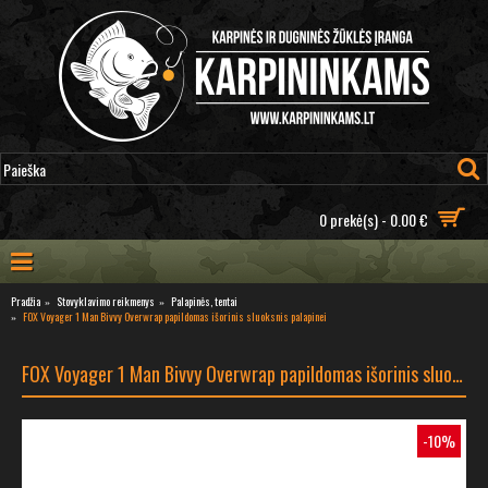
0 prekė(s) - 0.00 €
Pradžia
Stovyklavimo reikmenys
Palapinės, tentai
FOX Voyager 1 Man Bivvy Overwrap papildomas išorinis sluoksnis palapinei
FOX Voyager 1 Man Bivvy Overwrap papildomas išorinis sluoksnis palapinei
-10%