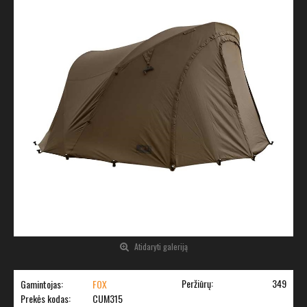
Atidaryti galeriją
Peržiūrų:
349
Gamintojas:
FOX
Prekės kodas:
CUM315