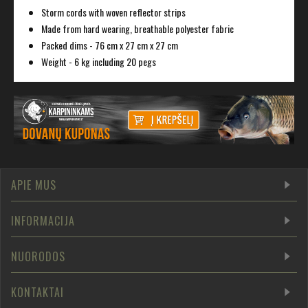
Storm cords with woven reflector strips
Made from hard wearing, breathable polyester fabric
Packed dims - 76 cm x 27 cm x 27 cm
Weight - 6 kg including 20 pegs
APIE MUS
INFORMACIJA
NUORODOS
KONTAKTAI