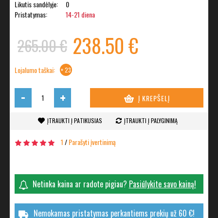
Likutis sandėlyje:
0
Pristatymas:
14-21 diena
238.50 €
265.00 €
Lojalumo taškai:
+ 23
-
+
Į KREPŠELĮ
ĮTRAUKTI Į PATIKUSIAS
ĮTRAUKTI Į PALYGINIMĄ
1
/
Parašyti įvertinimą
Netinka kaina ar radote pigiau?
Pasiūlykite savo kainą!
Nemokamas pristatymas perkantiems prekių už 60 €!