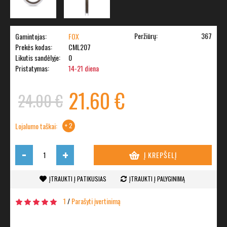
Peržiūrų:
367
Gamintojas:
FOX
Prekės kodas:
CML207
Likutis sandėlyje:
0
Pristatymas:
14-21 diena
21.60 €
24.00 €
Lojalumo taškai:
+ 2
-
+
Į KREPŠELĮ
ĮTRAUKTI Į PATIKUSIAS
ĮTRAUKTI Į PALYGINIMĄ
1
/
Parašyti įvertinimą