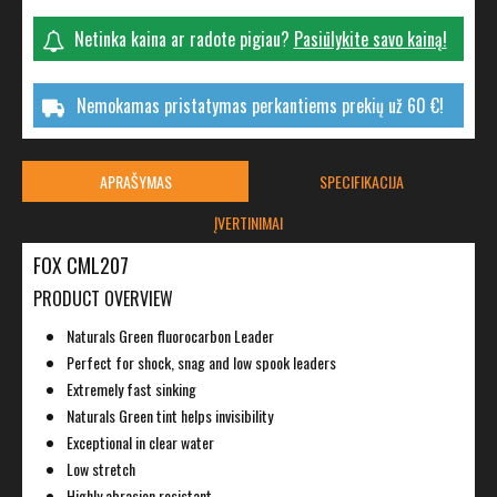
Netinka kaina ar radote pigiau?
Pasiūlykite savo kainą!
Nemokamas pristatymas perkantiems prekių už 60 €!
APRAŠYMAS
SPECIFIKACIJA
ĮVERTINIMAI
FOX CML207
PRODUCT OVERVIEW
Naturals Green fluorocarbon Leader
Perfect for shock, snag and low spook leaders
Extremely fast sinking
Naturals Green tint helps invisibility
Exceptional in clear water
Low stretch
Highly abrasion resistant