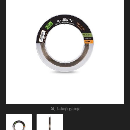
Atidaryti galeriją