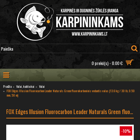
0 prekė(s) - 0.00 €
Pradžia
Valai, kabliukai
Valai
FOX Edges Illusion Fluorocarbon Leader Naturals Green fluorokarboninis vedantis valas (13.6 kg / 30 lb, 0.50
mm, 50 m)
FOX Edges Illusion Fluorocarbon Leader Naturals Green fluorokarboninis vedantis valas (13.6 kg / 30 lb, 0.50 mm, 50 m)
-10%