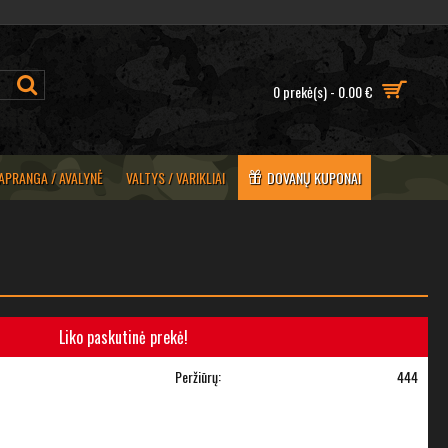
0 prekė(s) - 0.00 €
APRANGA / AVALYNĖ
VALTYS / VARIKLIAI
DOVANŲ KUPONAI
Liko paskutinė prekė!
Peržiūrų:
444