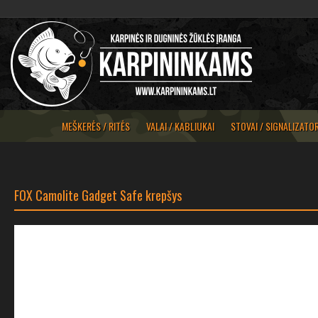
MEŠKERĖS / RITĖS
VALAI / KABLIUKAI
STOVAI / SIGNALIZATOR
FOX Camolite Gadget Safe krepšys