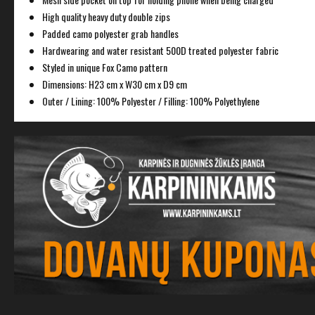
High quality heavy duty double zips
Padded camo polyester grab handles
Hardwearing and water resistant 500D treated polyester fabric
Styled in unique Fox Camo pattern
Dimensions: H23 cm x W30 cm x D9 cm
Outer / Lining: 100% Polyester / Filling: 100% Polyethylene