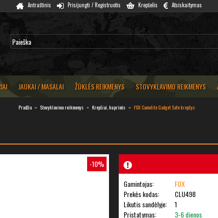
Antraštinis
Prisijungti / Registruotis
Krepšelis
Atsiskaitymas
IAI
JAUKAI / MASALAI
ŽŪKLĖS REIKMENYS
STOVYKLAVIMO REIKMENYS
Pradžia
Stovyklavimo reikmenys
Krepšiai, kuprinės
FOX Camolite Gadget Safe krepšys
-10%
Gamintojas:
FOX
Prekės kodas:
CLU498
Likutis sandėlyje:
1
Pristatymas:
3-6 dienos