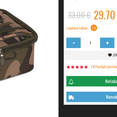
29.70
33.00 €
Lojalumo taškai:
+ 2
-
+
ĮT
1
/
Parašyti įvertin
Netinka
Nemoka