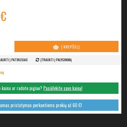
 €
Į KREPŠELĮ
RAUKTI Į PATIKUSIAS
ĮTRAUKTI Į PALYGINIMĄ
imą
 kaina ar radote pigiau?
Pasiūlykite savo kainą!
mas pristatymas perkantiems prekių už 60 €!