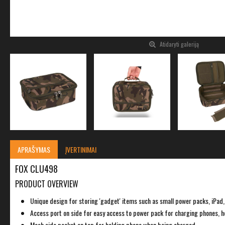
Atidaryti galeriją
APRAŠYMAS
ĮVERTINIMAI
FOX CLU498
PRODUCT OVERVIEW
Unique design for storing 'gadget' items such as small power packs, iPad,
Access port on side for easy access to power pack for charging phones, h
Mesh side pocket on top for holding phone when being charged