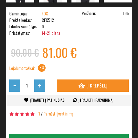
Peržiūrų:
165
Gamintojas:
FOX
Prekės kodas:
CFX512
Likutis sandėlyje:
0
Pristatymas:
14-21 diena
81.00 €
90.00 €
Lojalumo taškai:
+ 8
-
+
Į KREPŠELĮ
ĮTRAUKTI Į PATIKUSIAS
ĮTRAUKTI Į PALYGINIMĄ
1
/
Parašyti įvertinimą