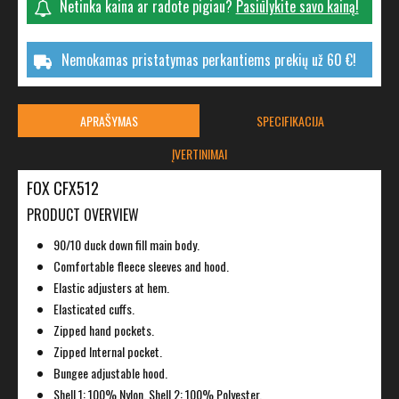
Netinka kaina ar radote pigiau?
Pasiūlykite savo kainą!
Nemokamas pristatymas perkantiems prekių už 60 €!
APRAŠYMAS
SPECIFIKACIJA
ĮVERTINIMAI
FOX CFX512
PRODUCT OVERVIEW
90/10 duck down fill main body.
Comfortable fleece sleeves and hood.
Elastic adjusters at hem.
Elasticated cuffs.
Zipped hand pockets.
Zipped Internal pocket.
Bungee adjustable hood.
Shell 1: 100% Nylon, Shell 2: 100% Polyester.