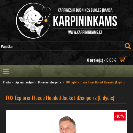
0 prekė(s) - 0.00 €
Pradžia
Apranga, avalynė
Bliuzonai, džemperiai
FOX Explorer Fleece Hooded Jacket džemperis (L dydis)
FOX Explorer Fleece Hooded Jacket džemperis (L dydis)
-10%