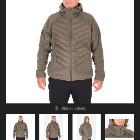
Atidaryti galeriją