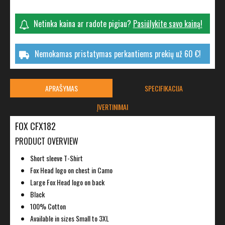
Netinka kaina ar radote pigiau?
Pasiūlykite savo kainą!
Nemokamas pristatymas perkantiems prekių už 60 €!
APRAŠYMAS
SPECIFIKACIJA
ĮVERTINIMAI
FOX CFX182
PRODUCT OVERVIEW
Short sleeve T-Shirt
Fox Head logo on chest in Camo
Large Fox Head logo on back
Black
100% Cotton
Available in sizes Small to 3XL