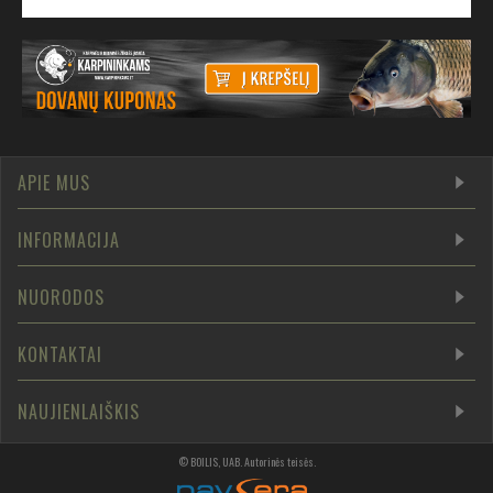
APIE MUS
INFORMACIJA
NUORODOS
KONTAKTAI
NAUJIENLAIŠKIS
©
BOILIS, UAB
.
Autorinės teisės
.