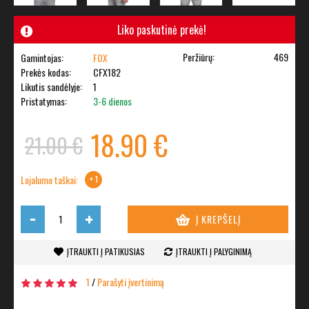
Liko paskutinė prekė!
Peržiūrų:
469
Gamintojas:
FOX
Prekės kodas:
CFX182
Likutis sandėlyje:
1
Pristatymas:
3-6 dienos
18.90 €
21.00 €
Lojalumo taškai:
+ 1
-
+
Į KREPŠELĮ
ĮTRAUKTI Į PATIKUSIAS
ĮTRAUKTI Į PALYGINIMĄ
1
/
Parašyti įvertinimą