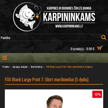
0 prekė(s) - 0.00 €
Pradžia
Apranga, avalynė
Marškinėliai
FOX Black Large Print T-Shirt marškinėliai (S dydis)
FOX Black Large Print T-Shirt marškinėliai (S dydis)
-10%