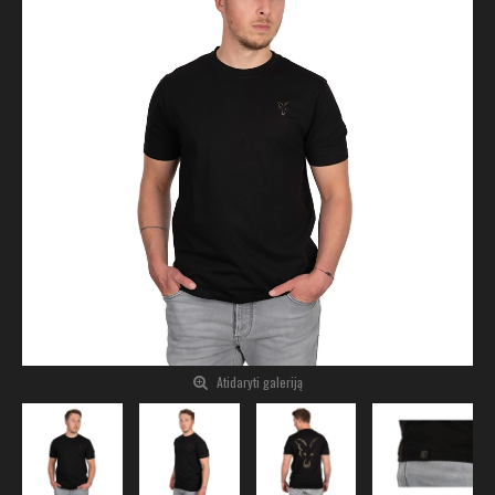
Atidaryti galeriją