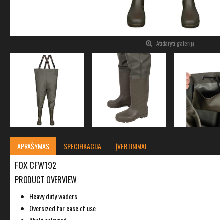
Atidaryti galeriją
APRAŠYMAS
SPECIFIKACIJA
ĮVERTINIMAI
FOX CFW192
PRODUCT OVERVIEW
Heavy duty waders
Oversized for ease of use
Khaki coloured