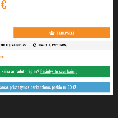
 €
Į KREPŠELĮ
RAUKTI Į PATIKUSIAS
ĮTRAUKTI Į PALYGINIMĄ
imą
 kaina ar radote pigiau?
Pasiūlykite savo kainą!
mas pristatymas perkantiems prekių už 60 €!