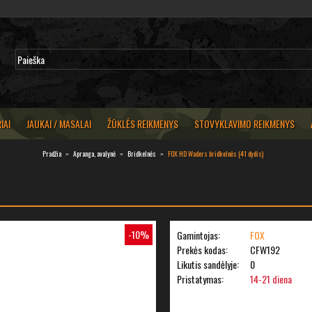
IAI
JAUKAI / MASALAI
ŽŪKLĖS REIKMENYS
STOVYKLAVIMO REIKMENYS
Pradžia
Apranga, avalynė
Bridkelnės
FOX HD Waders bridkelnės (41 dydis)
-10%
Gamintojas:
FOX
Prekės kodas:
CFW192
Likutis sandėlyje:
0
Pristatymas:
14-21 diena