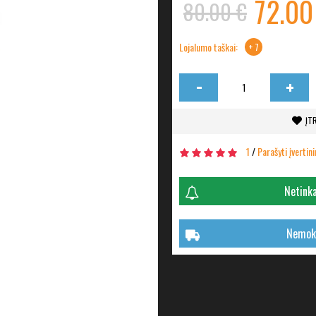
72.00
80.00 €
Lojalumo taškai:
+ 7
-
+
ĮT
1
/
Parašyti įvertin
Netinka
Nemoka