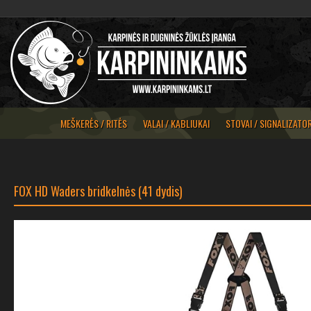
MEŠKERĖS / RITĖS
VALAI / KABLIUKAI
STOVAI / SIGNALIZATOR
FOX HD Waders bridkelnės (41 dydis)