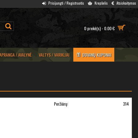
Prisijungti / Registruotis
Krepšelis
Atsiskaitymas
0 prekė(s) - 0.00 €
APRANGA / AVALYNĖ
VALTYS / VARIKLIAI
DOVANŲ KUPONAI
Peržiūrų:
314