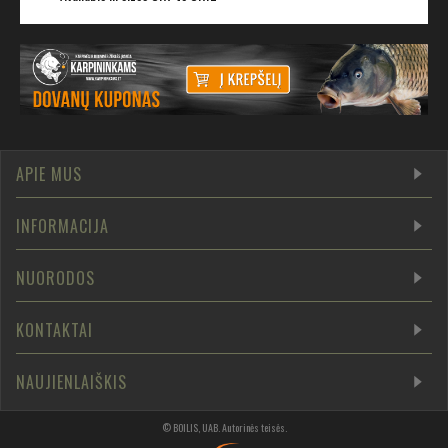
APIE MUS
INFORMACIJA
NUORODOS
KONTAKTAI
NAUJIENLAIŠKIS
©
BOILIS, UAB
.
Autorinės teisės
.