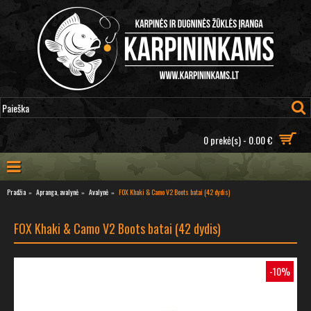
0 prekė(s) - 0.00 €
Pradžia
Apranga, avalynė
Avalynė
FOX Khaki & Camo V2 Boots batai (42 dydis)
FOX Khaki & Camo V2 Boots batai (42 dydis)
-10%