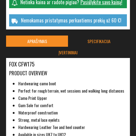
Netinka kaina ar radote pigiau?
Pasiūlykite savo kainą!
Nemokamas pristatymas perkantiems prekių už 60 €!
APRAŠYMAS
SPECIFIKACIJA
ĮVERTINIMAI
FOX CFW175
PRODUCT OVERVIEW
Hardwearing camo boot
Perfect for rough terrain, wet sessions and walking long distances
Camo Print Upper
Gum Sole for comfort
Waterproof construction
Strong, metal lace eyelets
Hardwearing Leather Toe and heel counter
Available in sizes UK7 to UK12