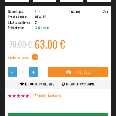
Peržiūrų:
352
Gamintojas:
FOX
Prekės kodas:
CFW175
Likutis sandėlyje:
2
Pristatymas:
3-6 dienos
63.00 €
70.00 €
Lojalumo taškai:
+ 6
-
+
Į KREPŠELĮ
ĮTRAUKTI Į PATIKUSIAS
ĮTRAUKTI Į PALYGINIMĄ
1
/
Parašyti įvertinimą