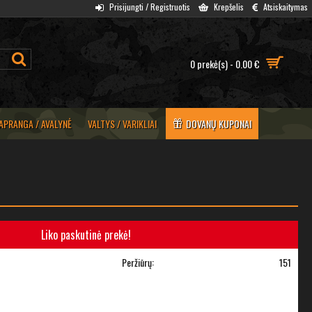
Prisijungti / Registruotis
Krepšelis
Atsiskaitymas
0 prekė(s) - 0.00 €
APRANGA / AVALYNĖ
VALTYS / VARIKLIAI
DOVANŲ KUPONAI
Liko paskutinė prekė!
Peržiūrų:
151