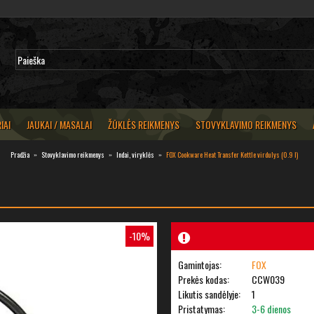
IAI
JAUKAI / MASALAI
ŽŪKLĖS REIKMENYS
STOVYKLAVIMO REIKMENYS
Pradžia
Stovyklavimo reikmenys
Indai, viryklės
FOX Cookware Heat Transfer Kettle virdulys (0.9 l)
-10%
Gamintojas:
FOX
Prekės kodas:
CCW039
Likutis sandėlyje:
1
Pristatymas:
3-6 dienos