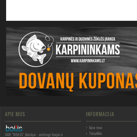
APIE MUS
INFORMACIJA
Apie mus
Taisyklės
UAB "BOILIS" įkūrėjai - aistringi žvejai ir