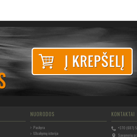
NUORODOS
KONTAKTAI
Paskyra
+370 (687) 
Užsakymų istorija
Savanorių pr.