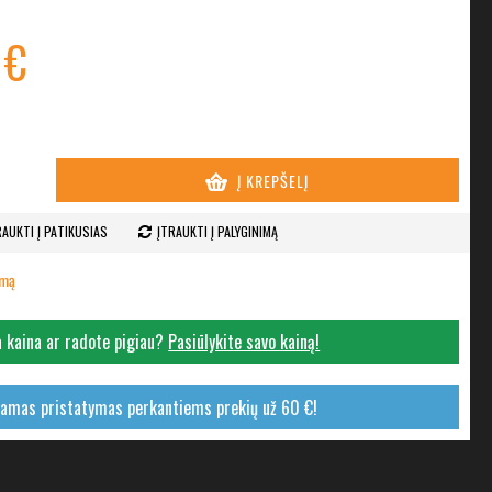
 €
Į KREPŠELĮ
RAUKTI Į PATIKUSIAS
ĮTRAUKTI Į PALYGINIMĄ
imą
 kaina ar radote pigiau?
Pasiūlykite savo kainą!
mas pristatymas perkantiems prekių už 60 €!