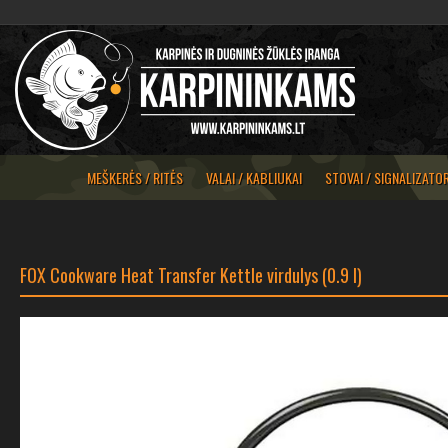
MEŠKERĖS / RITĖS
VALAI / KABLIUKAI
STOVAI / SIGNALIZATOR
FOX Cookware Heat Transfer Kettle virdulys (0.9 l)