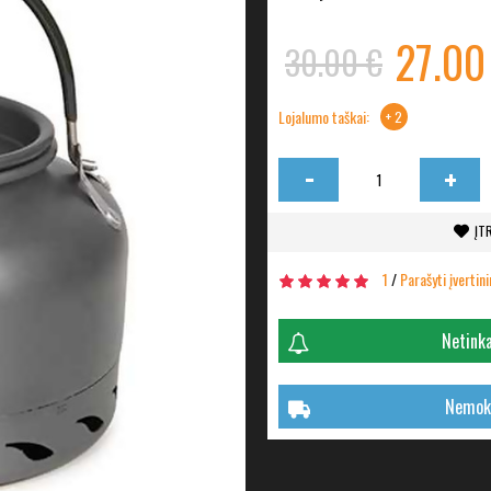
27.00
30.00 €
Lojalumo taškai:
+ 2
-
+
ĮT
1
/
Parašyti įvertin
Netinka
Nemoka