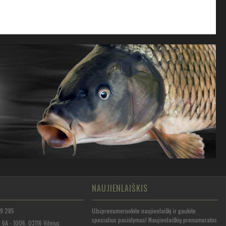
NAUJIENLAIŠKIS
Užsiprenumeruokite naujienlaiškį ir gaukite
59 285
specialius pasiūlymus! Naujienlaiškių prenumeratos
 6A - 1006, 03116 Vilnius