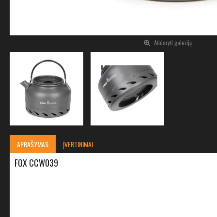
Atidaryti galeriją
APRAŠYMAS
ĮVERTINIMAI
FOX CCW039