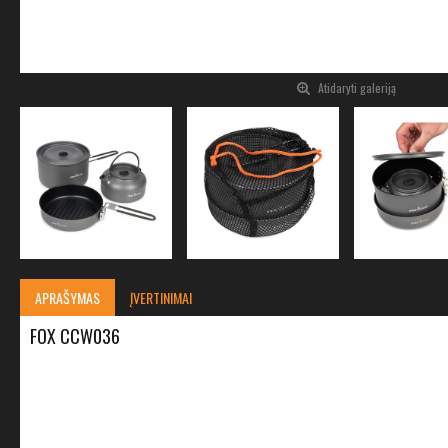
Atidaryti galeriją
APRAŠYMAS
ĮVERTINIMAI
FOX CCW036