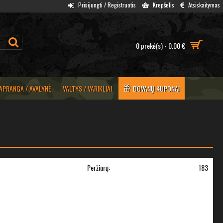
Prisijungti / Registruotis
Krepšelis
Atsiskaitymas
0 prekė(s) - 0.00 €
APRANGA / AVALYNĖ
VALTYS / VARIKLIAI
DOVANŲ KUPONAI
Peržiūrų:
183