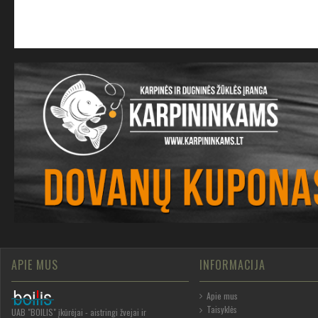
APIE MUS
INFORMACIJA
Apie mus
Taisyklės
UAB "BOILIS" įkūrėjai - aistringi žvejai ir