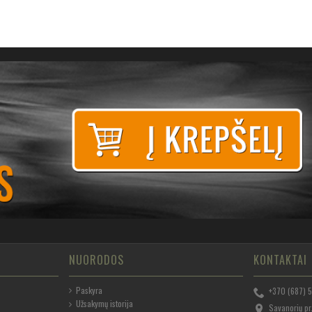
NUORODOS
KONTAKTAI
Paskyra
+370 (687) 
Užsakymų istorija
Savanorių pr.