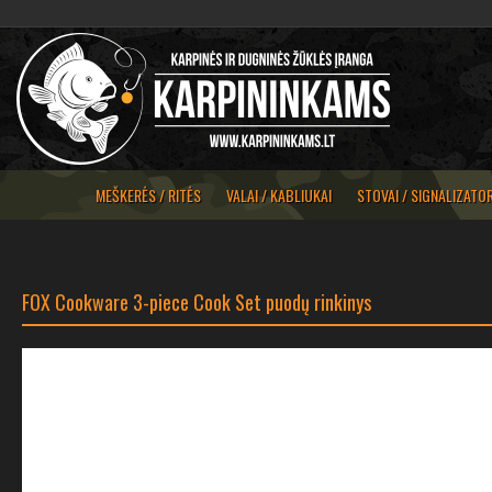
MEŠKERĖS / RITĖS
VALAI / KABLIUKAI
STOVAI / SIGNALIZATOR
FOX Cookware 3-piece Cook Set puodų rinkinys