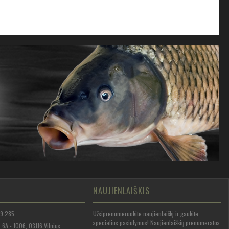
NAUJIENLAIŠKIS
Užsiprenumeruokite naujienlaiškį ir gaukite
59 285
specialius pasiūlymus! Naujienlaiškių prenumeratos
 6A - 1006, 03116 Vilnius