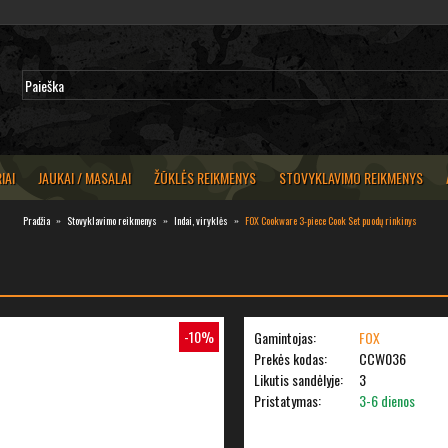
IAI
JAUKAI / MASALAI
ŽŪKLĖS REIKMENYS
STOVYKLAVIMO REIKMENYS
Pradžia
Stovyklavimo reikmenys
Indai, viryklės
FOX Cookware 3-piece Cook Set puodų rinkinys
-10%
Gamintojas:
FOX
Prekės kodas:
CCW036
Likutis sandėlyje:
3
Pristatymas:
3-6 dienos