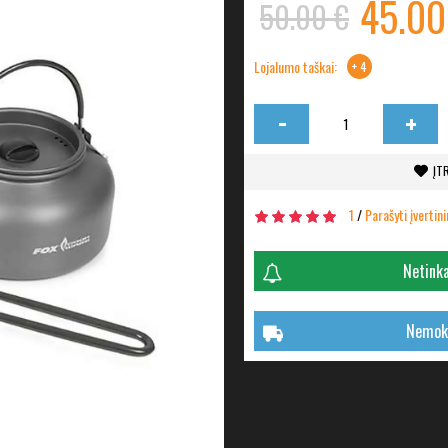
45.00
50.00 €
Lojalumo taškai:
+ 4
-
+
ĮT
1
/
Parašyti įvertin
Netinka
Nemoka