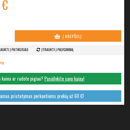
 €
Į KREPŠELĮ
RAUKTI Į PATIKUSIAS
ĮTRAUKTI Į PALYGINIMĄ
imą
 kaina ar radote pigiau?
Pasiūlykite savo kainą!
mas pristatymas perkantiems prekių už 60 €!