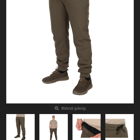
Atidaryti galeriją