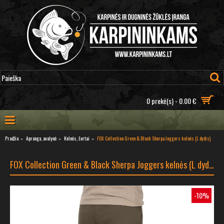
0 prekė(s) - 0.00 €
Pradžia
Apranga, avalynė
Kelnės, šortai
FOX Collection Green & Black Sherpa Joggers kelnės (L dydis)
FOX Collection Green & Black Sherpa Joggers kelnės (L dydis)
-10%