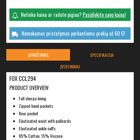
Netinka kaina ar radote pigiau?
Pasiūlykite savo kainą!
Nemokamas pristatymas perkantiems prekių už 60 €!
APRAŠYMAS
SPECIFIKACIJA
ĮVERTINIMAI
FOX CCL294
PRODUCT OVERVIEW
Full sherpa lining
Zipped hand pockets
Rear pocket
Elasticated waist with pullcords
Elasticated ankle cuffs
85% Cotton, 15% Viscose