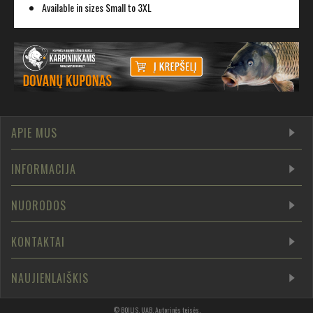
Available in sizes Small to 3XL
APIE MUS
INFORMACIJA
NUORODOS
KONTAKTAI
NAUJIENLAIŠKIS
©
BOILIS, UAB
.
Autorinės teisės
.