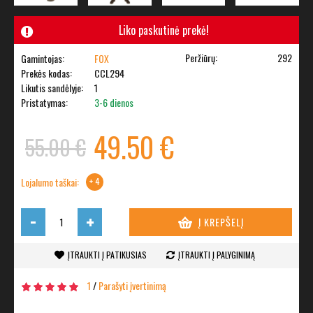
Liko paskutinė prekė!
Peržiūrų:
292
Gamintojas:
FOX
Prekės kodas:
CCL294
Likutis sandėlyje:
1
Pristatymas:
3-6 dienos
49.50 €
55.00 €
Lojalumo taškai:
+ 4
-
+
Į KREPŠELĮ
ĮTRAUKTI Į PATIKUSIAS
ĮTRAUKTI Į PALYGINIMĄ
1
/
Parašyti įvertinimą