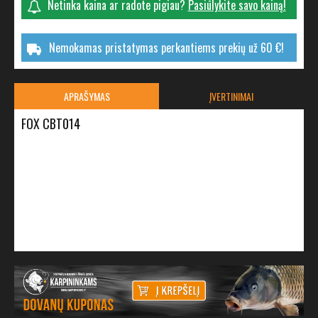
Netinka kaina ar radote pigiau?
Pasiūlykite savo kainą!
Nemokamas pristatymas perkantiems prekių už 60 €!
APRAŠYMAS
ĮVERTINIMAI
FOX CBT014