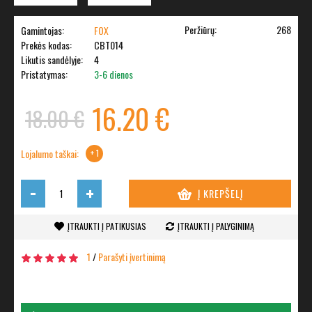
Peržiūrų:
268
Gamintojas:
FOX
Prekės kodas:
CBT014
Likutis sandėlyje:
4
Pristatymas:
3-6 dienos
16.20 €
18.00 €
Lojalumo taškai:
+ 1
-
+
Į KREPŠELĮ
ĮTRAUKTI Į PATIKUSIAS
ĮTRAUKTI Į PALYGINIMĄ
1
/
Parašyti įvertinimą