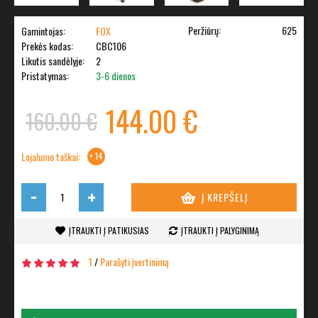
Peržiūrų:
625
Gamintojas:
FOX
Prekės kodas:
CBC106
Likutis sandėlyje:
2
Pristatymas:
3-6 dienos
144.00 €
160.00 €
Lojalumo taškai:
+ 14
-
+
Į KREPŠELĮ
ĮTRAUKTI Į PATIKUSIAS
ĮTRAUKTI Į PALYGINIMĄ
1
/
Parašyti įvertinimą