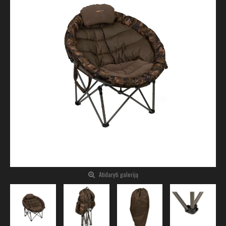
Atidaryti galeriją