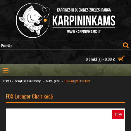
0 prekė(s) - 0.00 €
Pradžia
Stovyklavimo reikmenys
Kėdės, gultai
FOX Lounger Chair kėdė
FOX Lounger Chair kėdė
-10%