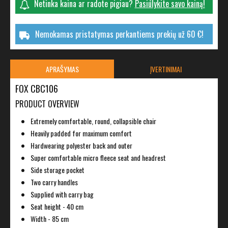
Netinka kaina ar radote pigiau?
Pasiūlykite savo kainą!
Nemokamas pristatymas perkantiems prekių už 60 €!
APRAŠYMAS
ĮVERTINIMAI
FOX CBC106
PRODUCT OVERVIEW
Extremely comfortable, round, collapsible chair
Heavily padded for maximum comfort
Hardwearing polyester back and outer
Super comfortable micro fleece seat and headrest
Side storage pocket
Two carry handles
Supplied with carry bag
Seat height - 40 cm
Width - 85 cm