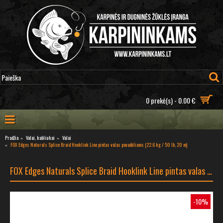
0 prekė(s) - 0.00 €
Pradžia
Valai, kabliukai
Valai
FOX Edges Naturals Splice Braid Hooklink Line pintas valas pavadėliams (22.6 kg / 50 lb, 20 m)
FOX Edges Naturals Splice Braid Hooklink Line pintas valas pavadėliams (22.6 kg / 50 lb, 20 m)
-10%