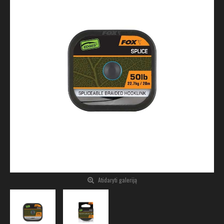
Atidaryti galeriją