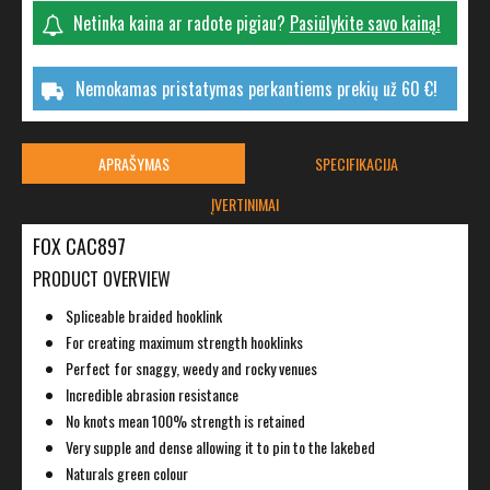
Netinka kaina ar radote pigiau?
Pasiūlykite savo kainą!
Nemokamas pristatymas perkantiems prekių už 60 €!
APRAŠYMAS
SPECIFIKACIJA
ĮVERTINIMAI
FOX CAC897
PRODUCT OVERVIEW
Spliceable braided hooklink
For creating maximum strength hooklinks
Perfect for snaggy, weedy and rocky venues
Incredible abrasion resistance
No knots mean 100% strength is retained
Very supple and dense allowing it to pin to the lakebed
Naturals green colour