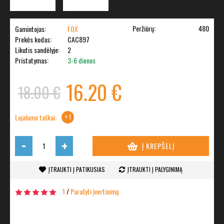
Peržiūrų:
480
Gamintojas:
FOX
Prekės kodas:
CAC897
Likutis sandėlyje:
2
Pristatymas:
3-6 dienos
16.20 €
18.00 €
Lojalumo taškai:
+ 1
-
+
Į KREPŠELĮ
ĮTRAUKTI Į PATIKUSIAS
ĮTRAUKTI Į PALYGINIMĄ
1
/
Parašyti įvertinimą