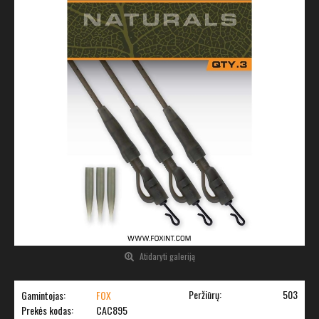
Atidaryti galeriją
Peržiūrų:
503
Gamintojas:
FOX
Prekės kodas:
CAC895