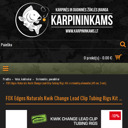
0 prekė(s) - 0.00 €
Pradžia
Valai, kabliukai
Sistemėlės, pavadėliai
FOX Edges Naturals Kwik Change Lead Clip Tubing Rigs Kit sistemėlių elementai (45 cm, 3 vnt.)
FOX Edges Naturals Kwik Change Lead Clip Tubing Rigs Kit sistemėlių elementai (45 cm, 3 vnt.)
-10%