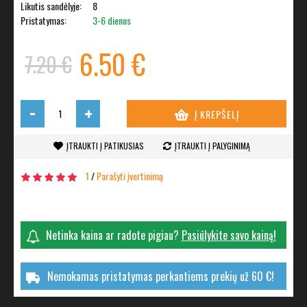
Likutis sandėlyje:
8
Pristatymas:
3-6 dienos
6.50 €
7.20 €
-
+
Į KREPŠELĮ
ĮTRAUKTI Į PATIKUSIAS
ĮTRAUKTI Į PALYGINIMĄ
1
/
Parašyti įvertinimą
Netinka kaina ar radote pigiau?
Pasiūlykite savo kainą!
Nemokamas pristatymas perkantiems prekių už 60 €!