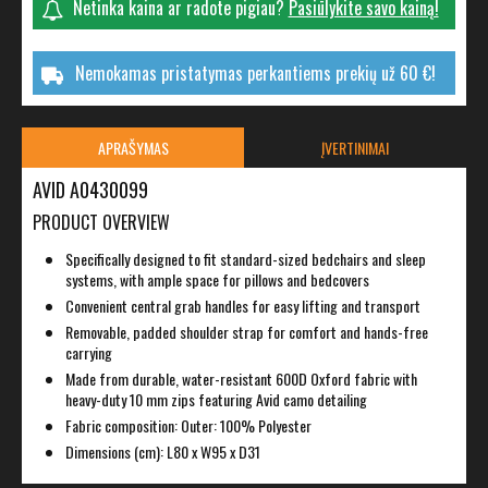
Netinka kaina ar radote pigiau?
Pasiūlykite savo kainą!
Nemokamas pristatymas perkantiems prekių už 60 €!
APRAŠYMAS
ĮVERTINIMAI
AVID A0430099
PRODUCT OVERVIEW
Specifically designed to fit standard-sized bedchairs and sleep
systems, with ample space for pillows and bedcovers
Convenient central grab handles for easy lifting and transport
Removable, padded shoulder strap for comfort and hands-free
carrying
Made from durable, water-resistant 600D Oxford fabric with
heavy-duty 10 mm zips featuring Avid camo detailing
Fabric composition: Outer: 100% Polyester
Dimensions (cm): L80 x W95 x D31