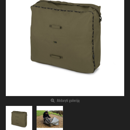
Atidaryti galeriją