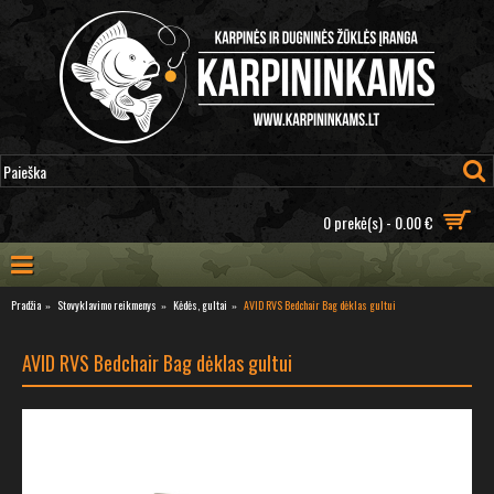
0 prekė(s) - 0.00 €
Pradžia
Stovyklavimo reikmenys
Kėdės, gultai
AVID RVS Bedchair Bag dėklas gultui
AVID RVS Bedchair Bag dėklas gultui