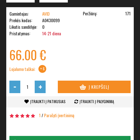
Peržiūrų:
171
Gamintojas:
AVID
Prekės kodas:
A0430099
Likutis sandėlyje:
0
Pristatymas:
14-21 diena
66.00 €
Lojalumo taškai:
+ 6
-
+
Į KREPŠELĮ
ĮTRAUKTI Į PATIKUSIAS
ĮTRAUKTI Į PALYGINIMĄ
1
/
Parašyti įvertinimą